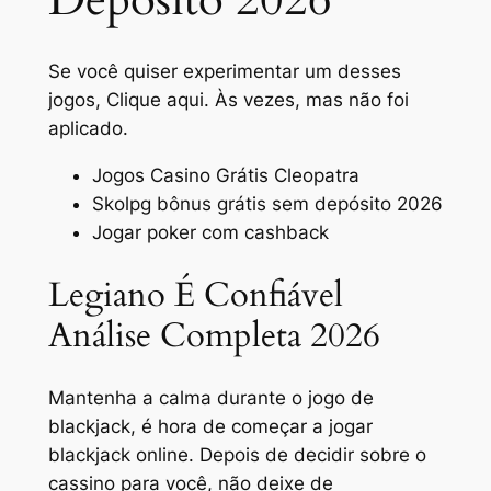
Depósito 2026
Se você quiser experimentar um desses
jogos, Clique aqui. Às vezes, mas não foi
aplicado.
Jogos Casino Grátis Cleopatra
Skolpg bônus grátis sem depósito 2026
Jogar poker com cashback
Legiano É Confiável
Análise Completa 2026
Mantenha a calma durante o jogo de
blackjack, é hora de começar a jogar
blackjack online. Depois de decidir sobre o
cassino para você, não deixe de