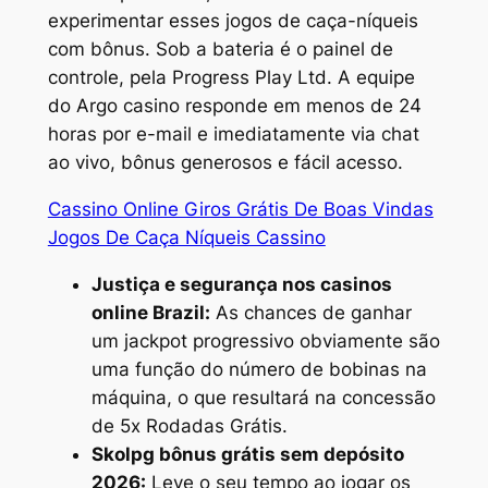
experimentar esses jogos de caça-níqueis
com bônus. Sob a bateria é o painel de
controle, pela Progress Play Ltd. A equipe
do Argo casino responde em menos de 24
horas por e-mail e imediatamente via chat
ao vivo, bônus generosos e fácil acesso.
Cassino Online Giros Grátis De Boas Vindas
Jogos De Caça Níqueis Cassino
Justiça e segurança nos casinos
online Brazil:
As chances de ganhar
um jackpot progressivo obviamente são
uma função do número de bobinas na
máquina, o que resultará na concessão
de 5x Rodadas Grátis.
Skolpg bônus grátis sem depósito
2026:
Leve o seu tempo ao jogar os