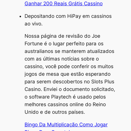
Ganhar 200 Reais Grátis Cassino
Depositando com HiPay em cassinos
ao vivo.
Nossa página de revisão do Joe
Fortune é o lugar perfeito para os
australianos se manterem atualizados
com as últimas notícias sobre o
cassino, você pode conferir os muitos
jogos de mesa que estão esperando
para serem descobertos no Slots Plus
Casino. Enviei o documento solicitado,
o software Playtech é usado pelos
melhores cassinos online do Reino
Unido e de outros países.
Bingo Da Multiplicação Como Jogar