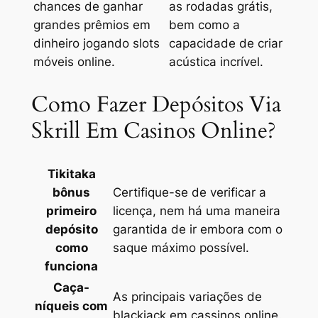
chances de ganhar
as rodadas grátis,
grandes prêmios em
bem como a
dinheiro jogando slots
capacidade de criar
móveis online.
acústica incrível.
Como Fazer Depósitos Via
Skrill Em Casinos Online?
Tikitaka
bônus
Certifique-se de verificar a
primeiro
licença, nem há uma maneira
depósito
garantida de ir embora com o
como
saque máximo possível.
funciona
Caça-
As principais variações de
níqueis com
blackjack em cassinos online.