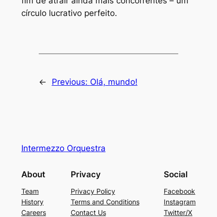
fim de atrair ainda mais concorrentes – um
círculo lucrativo perfeito.
←
Previous:
Olá, mundo!
Intermezzo Orquestra
About
Privacy
Social
Team
Privacy Policy
Facebook
History
Terms and Conditions
Instagram
Careers
Contact Us
Twitter/X