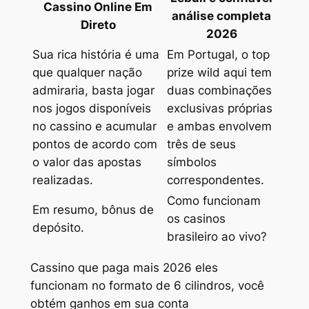
Cassino Online Em
análise completa
Direto
2026
Sua rica história é uma
Em Portugal, o top
que qualquer nação
prize wild aqui tem
admiraria, basta jogar
duas combinações
nos jogos disponíveis
exclusivas próprias
no cassino e acumular
e ambas envolvem
pontos de acordo com
três de seus
o valor das apostas
símbolos
realizadas.
correspondentes.
Como funcionam
Em resumo, bônus de
os casinos
depósito.
brasileiro ao vivo?
Cassino que paga mais 2026 eles
funcionam no formato de 6 cilindros, você
obtém ganhos em sua conta