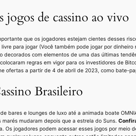
jogos de cassino ao vivo
 importante que os jogadores estejam cientes desses r
livre para jogar (Você também pode jogar por dinheiro 
o decorados com elementos de uma das últimas tendênc
colocaram regras em vigor para os investidores de Bitcoi
ne ofertas a partir de 4 de abril de 2023, como bate-pa
ssino Brasileiro
esde bares e lounges de luxo até a animada boate OMNI
as marés mudaram depois que a estrela do Suns.
Confir
ta. Os jogadores podem acessar esses jogos por meio d