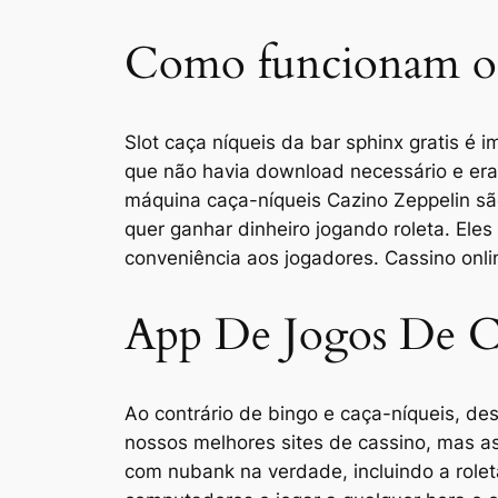
Como funcionam os 
Slot caça níqueis da bar sphinx gratis é
que não havia download necessário e era 
máquina caça-níqueis Cazino Zeppelin sã
quer ganhar dinheiro jogando roleta. Eles 
conveniência aos jogadores. Cassino onli
App De Jogos De Ca
Ao contrário de bingo e caça-níqueis, d
nossos melhores sites de cassino, mas 
com nubank na verdade, incluindo a role