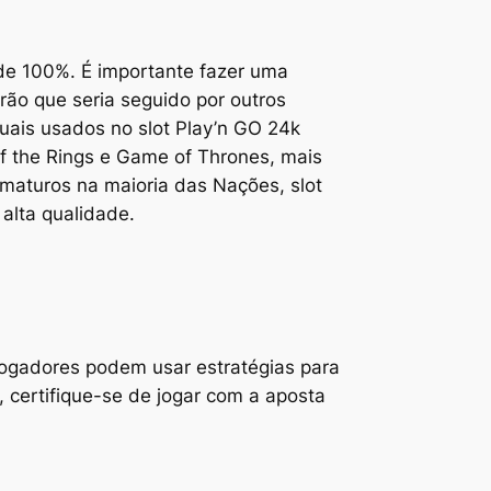
 de 100%. É importante fazer uma
rão que seria seguido por outros
uais usados no slot Play’n GO 24k
f the Rings e Game of Thrones, mais
aturos na maioria das Nações, slot
 alta qualidade.
jogadores podem usar estratégias para
 certifique-se de jogar com a aposta