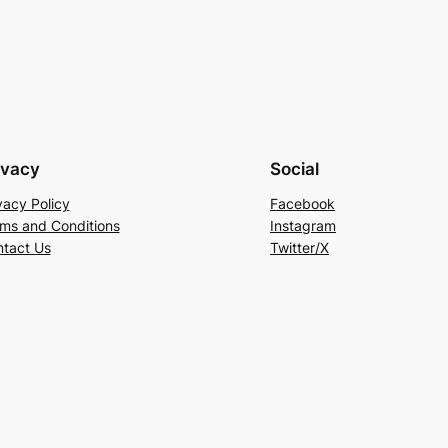
ivacy
Social
vacy Policy
Facebook
ms and Conditions
Instagram
tact Us
Twitter/X