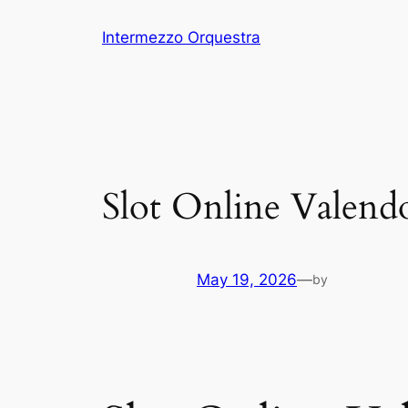
Skip
Intermezzo Orquestra
to
content
Slot Online Valend
May 19, 2026
—
by