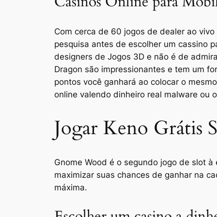
Casinos Online para Móbi
Com cerca de 60 jogos de dealer ao vivo
pesquisa antes de escolher um cassino pa
designers de Jogos 3D e não é de admira
Dragon são impressionantes e tem um for
pontos você ganhará ao colocar o mesmo
online valendo dinheiro real malware ou o
Jogar Keno Grátis 
Gnome Wood é o segundo jogo de slot à e
maximizar suas chances de ganhar na caç
máxima.
Escolher um casino a dinhe