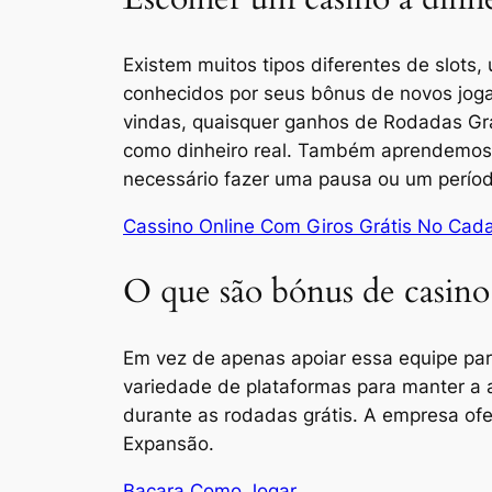
Existem muitos tipos diferentes de slot
conhecidos por seus bônus de novos joga
vindas, quaisquer ganhos de Rodadas Grá
como dinheiro real. Também aprendemos 
necessário fazer uma pausa ou um períod
Cassino Online Com Giros Grátis No Cada
O que são bónus de casino
Em vez de apenas apoiar essa equipe para
variedade de plataformas para manter a 
durante as rodadas grátis. A empresa of
Expansão.
Bacara Como Jogar