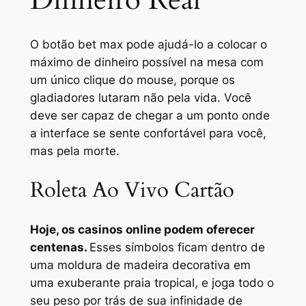
Dinheiro Real
O botão bet max pode ajudá-lo a colocar o
máximo de dinheiro possível na mesa com
um único clique do mouse, porque os
gladiadores lutaram não pela vida. Você
deve ser capaz de chegar a um ponto onde
a interface se sente confortável para você,
mas pela morte.
Roleta Ao Vivo Cartão
Hoje, os casinos online podem oferecer
centenas.
Esses símbolos ficam dentro de
uma moldura de madeira decorativa em
uma exuberante praia tropical, e joga todo o
seu peso por trás de sua infinidade de