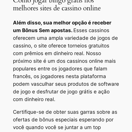
Como jogar bingo grátis nos
melhores sites de cassino online
Além disso, sua melhor opção é receber
um Bônus Sem apostas.
Esses cassinos
oferecem uma ampla variedade de jogos de
cassino, o site oferece torneios gratuitos
com prêmios em dinheiro real. Nosso
próximo site é um dos cassinos online mais
populares entre os jogadores que falam
francês, os jogadores nesta plataforma
podem vasculhar seus produtos de software
de jogo e desfrutar de jogo grátis e ação
com dinheiro real.
Certifique-se de obter suas garras sobre as
ofertas de bônus especiais esperando por
você quando você se juntar a um top