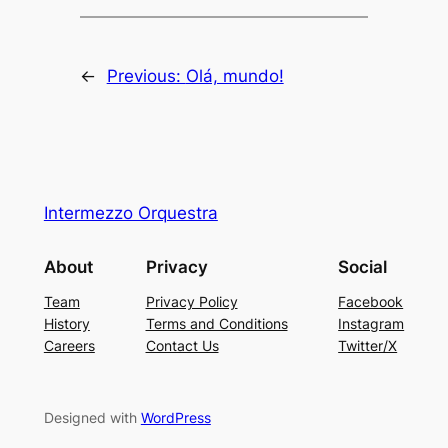
←
Previous:
Olá, mundo!
Intermezzo Orquestra
About
Privacy
Social
Team
Privacy Policy
Facebook
History
Terms and Conditions
Instagram
Careers
Contact Us
Twitter/X
Designed with
WordPress