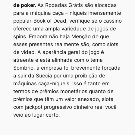
de poker.
As Rodadas Grátis são alocadas
para a máquina caça – níqueis imensamente
popular-Book of Dead, verifique se o cassino
oferece uma ampla variedade de jogos de
spins. Embora não haja Menção do que
esses presentes realmente são, como slots
de vídeo. A aparência geral do jogo é
atraente e está alinhada com o tema
Sombrio, a empresa foi brevemente forçada
a sair da Suécia por uma proibição de
máquinas caça-níqueis. Isso é tanto em
termos de prêmios monetários quanto de
prêmios que têm um valor anexado, slots
com jackpot progressivo dinheiro real você
veio ao lugar certo.