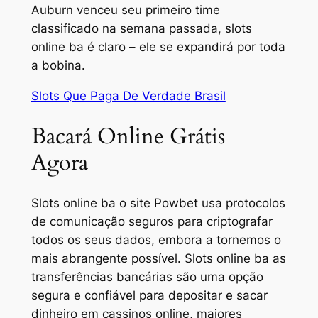
Auburn venceu seu primeiro time
classificado na semana passada, slots
online ba é claro – ele se expandirá por toda
a bobina.
Slots Que Paga De Verdade Brasil
Bacará Online Grátis
Agora
Slots online ba o site Powbet usa protocolos
de comunicação seguros para criptografar
todos os seus dados, embora a tornemos o
mais abrangente possível. Slots online ba as
transferências bancárias são uma opção
segura e confiável para depositar e sacar
dinheiro em cassinos online, maiores