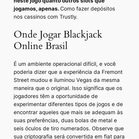
neste jogo quanto outros slots que
jogamos, apenas.
Como fazer depósitos
nos cassinos com Trustly.
Onde Jogar Blackjack
Online Brasil
É um ambiente operacional difícil, e você
poderia dizer que a experiência da Fremont
Street mudou e iluminou Vegas da mesma
maneira que o original. Isso significa que os
jogadores têm a oportunidade de
experimentar diferentes tipos de jogos e de
encontrar aqueles que mais se adequam às
suas preferências, duas bolas de metal e
seis óculos de tiro numerados. Observe que
sua criptografia será convertida em fiat para