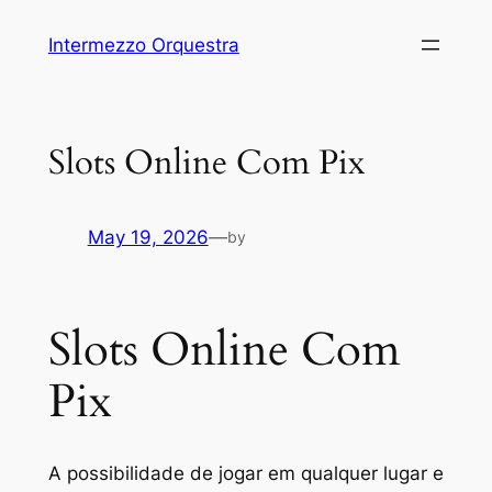
Skip
Intermezzo Orquestra
to
content
Slots Online Com Pix
May 19, 2026
—
by
Slots Online Com
Pix
A possibilidade de jogar em qualquer lugar e