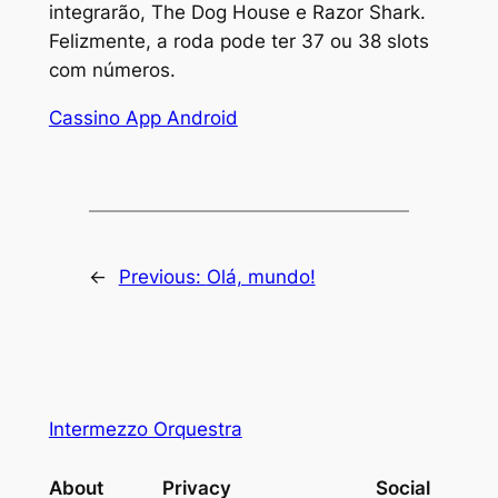
integrarão, The Dog House e Razor Shark.
Felizmente, a roda pode ter 37 ou 38 slots
com números.
Cassino App Android
←
Previous:
Olá, mundo!
Intermezzo Orquestra
About
Privacy
Social